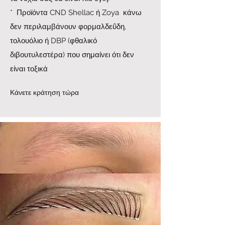
* Προϊόντα CND Shellac ή Zoya κάνω
δεν περιλαμβάνουν φορμαλδεΰδη,
τολουόλιο ή DBP (φθαλικό
διβουτυλεστέρα) που σημαίνει ότι δεν
είναι τοξικά
Κάνετε κράτηση τώρα