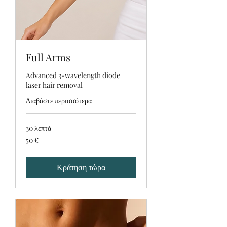
Full Arms
Advanced 3-wavelength diode
laser hair removal
Διαβάστε περισσότερα
30 λεπτά
50
50 €
ευρώ
Κράτηση τώρα