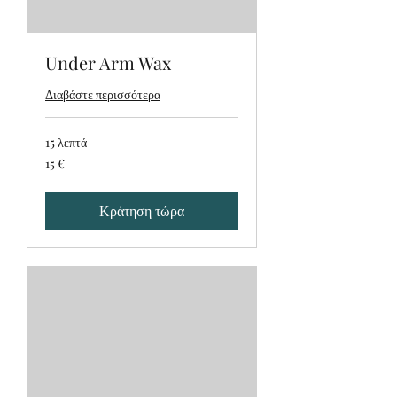
Under Arm Wax
Διαβάστε περισσότερα
15 λεπτά
15
15 €
ευρώ
Κράτηση τώρα