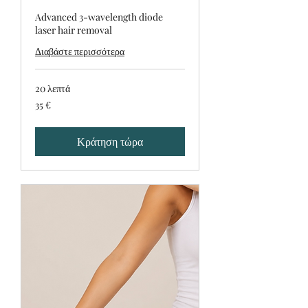
Advanced 3-wavelength diode
laser hair removal
Διαβάστε περισσότερα
20 λεπτά
35
35 €
ευρώ
Κράτηση τώρα