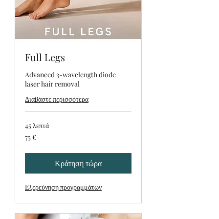
Full Legs
Advanced 3-wavelength diode
laser hair removal
Διαβάστε περισσότερα
45 λεπτά
75
75 €
ευρώ
Κράτηση τώρα
Εξερεύνηση προγραμμάτων