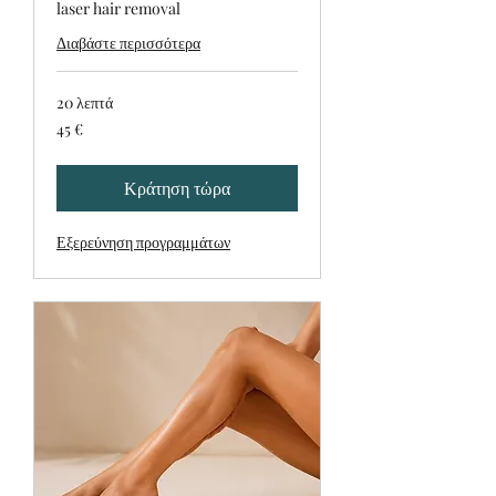
laser hair removal
Διαβάστε περισσότερα
20 λεπτά
45
45 €
ευρώ
Κράτηση τώρα
Εξερεύνηση προγραμμάτων