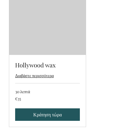
Hollywood wax
Διαβάστε περισσότερα
30 λεπτά
€35
€35
Κράτηση τώρα