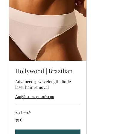
Hollywood | Brazilian
Advanced 3-wavelength diode
laser hair removal
Διαβάστε περισσότερα
20 λεπτά
35
35 €
ευρώ