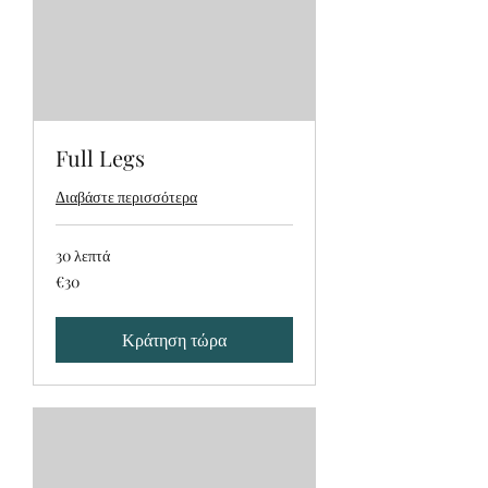
Full Legs
Διαβάστε περισσότερα
30 λεπτά
€30
€30
Κράτηση τώρα