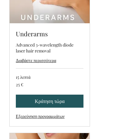
Underarms
Advanced 3-wavelength diode
laser hair removal
Διαβάστε περισσότερα
15 λεπτά
25
25 €
ευρώ
Κράτηση τώρα
Εξερεύνηση προγραμμάτων