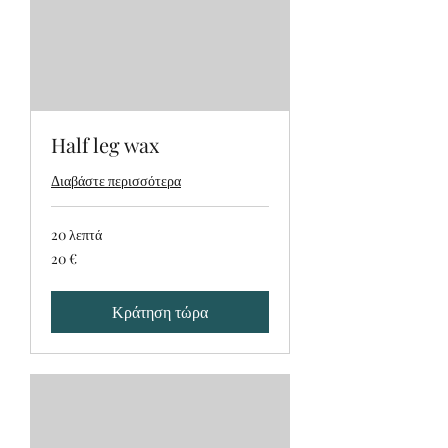
Half leg wax
Διαβάστε περισσότερα
20 λεπτά
20
20 €
ευρώ
Κράτηση τώρα