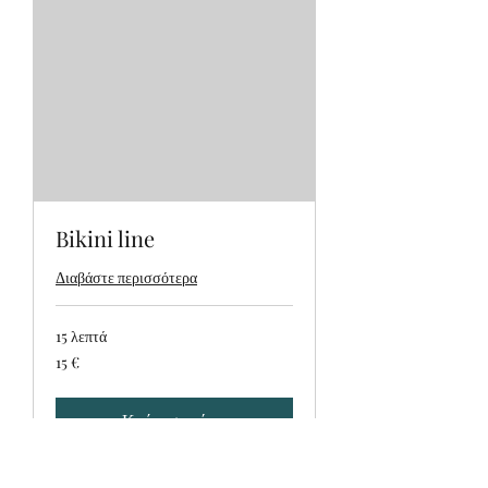
Bikini line
Διαβάστε περισσότερα
15 λεπτά
15
15 €
ευρώ
Κράτηση τώρα