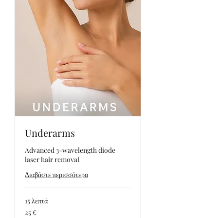
Underarms
Advanced 3-wavelength diode
laser hair removal
Διαβάστε περισσότερα
15 λεπτά
25
25 €
ευρώ