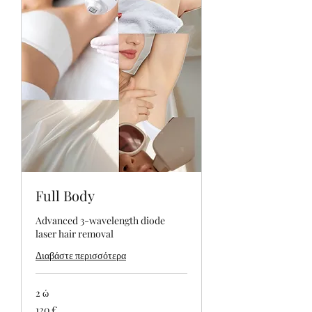
Full Body
Advanced 3-wavelength diode
laser hair removal
Διαβάστε περισσότερα
2 ώ
120
120 €