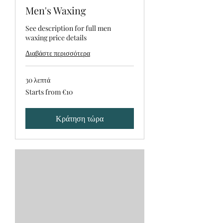
Men's Waxing
See description for full men
waxing price details
Διαβάστε περισσότερα
30 λεπτά
Starts
Starts from €10
from
€10
Κράτηση τώρα