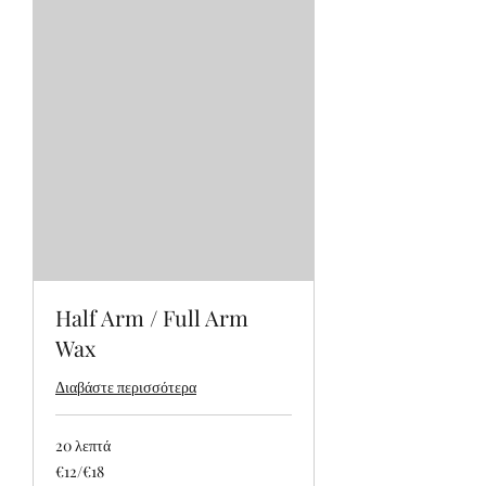
Half Arm / Full Arm
Wax
Διαβάστε περισσότερα
20 λεπτά
€12/€18
€12/€18